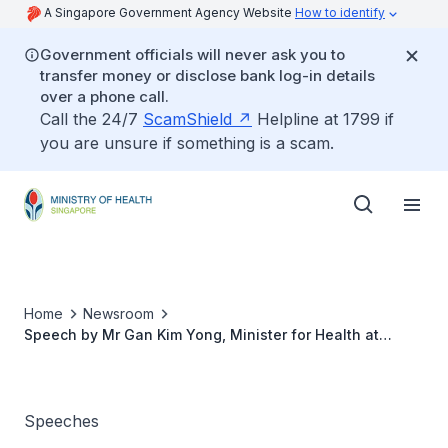
A Singapore Government Agency Website
How to identify
Government officials will never ask you to
transfer money or disclose bank log-in details
over a phone call.
Call the 24/7
ScamShield
Helpline at 1799 if
you are unsure if something is a scam.
Home
Newsroom
Speech by Mr Gan Kim Yong, Minister for Health at
Singapore Chinese Medicines and Health Products
Merchant Association Ex-Co Swearing-in Ceremony
Speeches