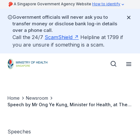
A Singapore Government Agency Website
How to identify
Government officials will never ask you to
transfer money or disclose bank log-in details
over a phone call.
Call the 24/7
ScamShield
Helpline at 1799 if
you are unsure if something is a scam.
Home
Newsroom
Speech by Mr Ong Ye Kung, Minister for Health, at The
FutureChina Global Forum, 12 July 2021, 11.00am
Speeches